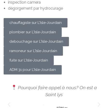
inspection camera
dégorgement par hydrocurage
chauffagiste sur L'Isle-Jourdain
plombier sur L'Isle-Jourdain
debouchage sur L'Isle-Jourdain
ramoneur sur L'Isle-Jourdain
fuite sur L'Isle-Jourdain
ADM 31 pour L'Isle-Jourdain
us? On est a
Nous intervenons également da
communes voisines comme
Pujaudran,Lias,Fontenille