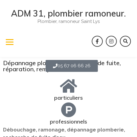
ADM 31, plombier ramoneur.
Plombier, ramoneur Saint Lys
Dépannage plomberie, recherche de fuite,
05 67 06 66 26
réparation, remplacement ...
particuliers
professionnels
Débouchage, ramonage, dépannage plomberie,