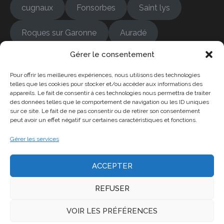
cugnaux
Fonsorbes
Saint lys
Roques sur Garonne
Auradé
Gérer le consentement
Bonrepos-sur-Aussonnelle
Colomiers
Pour offrir les meilleures expériences, nous utilisons des technologies
Cambernard
Empeaux
Fontenilles
telles que les cookies pour stocker et/ou accéder aux informations des
appareils. Le fait de consentir à ces technologies nous permettra de traiter
des données telles que le comportement de navigation ou les ID uniques
Frouzins
L'Isle-Jourdain
sur ce site. Le fait de ne pas consentir ou de retirer son consentement
peut avoir un effet négatif sur certaines caractéristiques et fonctions.
La Salvetat-Saint-Gille
Gérer les services
ACCEPTER
REFUSER
Copyright © 2026 ADM 31, plombier ramoneur.. All
VOIR LES PRÉFÉRENCES
rights reserved. SITE EN CONSTRUCTION
Construction Kit by
WP Charms