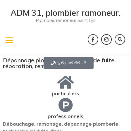
ADM 31, plombier ramoneur.
Plombier, ramoneur Saint Lys
Dépannage plomberie, recherche de fuite,
05 67 06 66 26
réparation, remplacement ...
particuliers
professionnels
Débouchage, ramonage, dépannage plomberie,