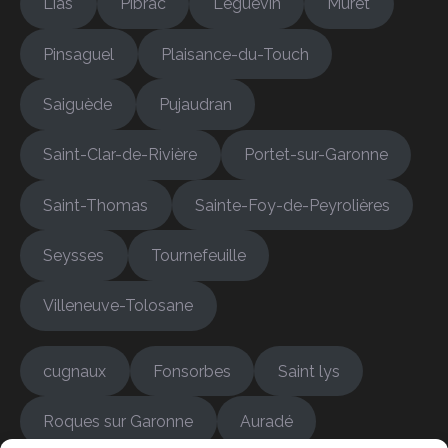
Lias
Pibrac
Léguevin
Muret
Pinsaguel
Plaisance-du-Touch
Saiguède
Pujaudran
Saint-Clar-de-Rivière
Portet-sur-Garonne
Saint-Thomas
Sainte-Foy-de-Peyrolières
Seysses
Tournefeuille
Villeneuve-Tolosane
cugnaux
Fonsorbes
Saint lys
Roques sur Garonne
Auradé