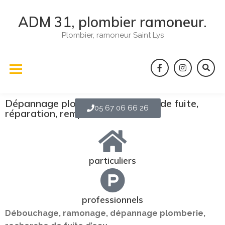
ADM 31, plombier ramoneur.
Plombier, ramoneur Saint Lys
Dépannage plomberie, recherche de fuite,
05 67 06 66 26
réparation, remplacement ...
particuliers
professionnels
Débouchage, ramonage, dépannage plomberie,