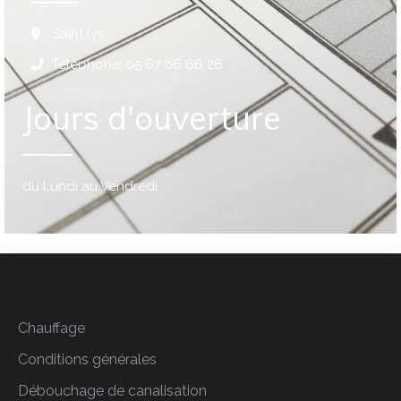
Saint lys
Téléphone: 05 67 06 66 26
Jours d'ouverture
du Lundi au Vendredi
Chauffage
Conditions générales
Débouchage de canalisation