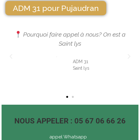
ADM 31 pour Pujaudran
appel à nous? On est a
Nous intervenons éga
int lys
communes voisines c
Jourdain,Lias
ADM 31
Saint lys
A
St
NOUS APPELER : 05 67 06 66 26
appel Whatsapp