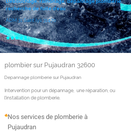
Débouchage, ramonage, dépannage plomberie,
recherche de fuite d’eau
ADM 31 Saint lys 31470





plombier sur Pujaudran 32600
Depannage plomberie sur Pujaudran
Intervention pour un dépannage, une réparation, ou
l’installation de plomberie.
Nos services de plomberie à
Pujaudran