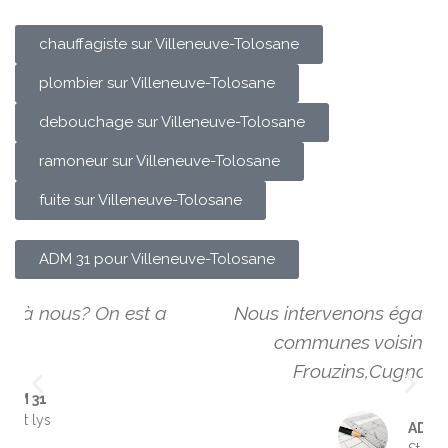
chauffagiste sur Villeneuve-Tolosane
plombier sur Villeneuve-Tolosane
debouchage sur Villeneuve-Tolosane
ramoneur sur Villeneuve-Tolosane
fuite sur Villeneuve-Tolosane
ADM 31 pour Villeneuve-Tolosane
Nous intervenons également dans les
communes voisines comme :
Frouzins,Cugnaux,Muret
ADM 31