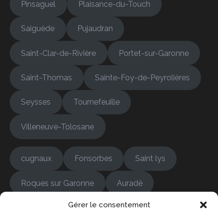
Pinsaguel
Plaisance-du-Touch
Saiguède
Pujaudran
Saint-Clar-de-Rivière
Portet-sur-Garonne
Saint-Thomas
Sainte-Foy-de-Peyrolières
Seysses
Tournefeuille
Villeneuve-Tolosane
cugnaux
Fonsorbes
Saint lys
Roques sur Garonne
Auradé
Gérer le consentement
Bonrepos-sur-Aussonnelle
Colomiers