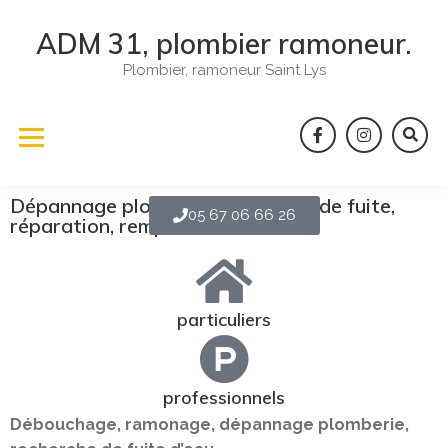
ADM 31, plombier ramoneur.
Plombier, ramoneur Saint Lys
Dépannage plomberie, recherche de fuite,
05 67 06 66 26
réparation, remplacement ...
particuliers
professionnels
Débouchage, ramonage, dépannage plomberie,