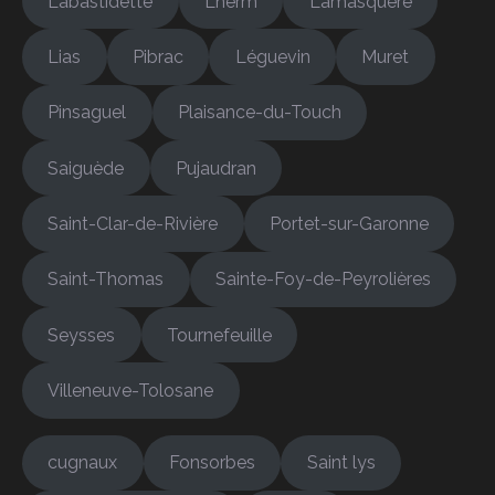
Labastidette
Lherm
Lamasquère
Lias
Pibrac
Léguevin
Muret
Pinsaguel
Plaisance-du-Touch
Saiguède
Pujaudran
Saint-Clar-de-Rivière
Portet-sur-Garonne
Saint-Thomas
Sainte-Foy-de-Peyrolières
Seysses
Tournefeuille
Villeneuve-Tolosane
cugnaux
Fonsorbes
Saint lys