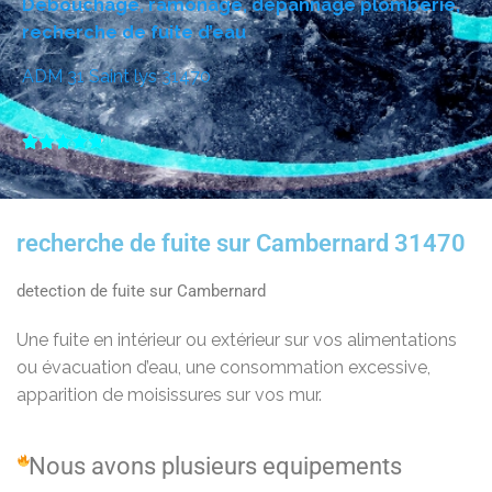
Débouchage, ramonage, dépannage plomberie,
recherche de fuite d’eau
ADM 31 Saint lys 31470





recherche de fuite sur Cambernard 31470
detection de fuite sur Cambernard
Une fuite en intérieur ou extérieur sur vos alimentations
ou évacuation d’eau, une consommation excessive,
apparition de moisissures sur vos mur.
Nous avons plusieurs equipements