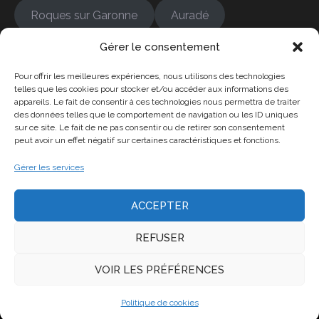
Roques sur Garonne
Auradé
Gérer le consentement
Bonrepos-sur-Aussonnelle
Colomiers
Pour offrir les meilleures expériences, nous utilisons des technologies
Cambernard
Empeaux
Fontenilles
telles que les cookies pour stocker et/ou accéder aux informations des
appareils. Le fait de consentir à ces technologies nous permettra de traiter
des données telles que le comportement de navigation ou les ID uniques
Frouzins
L'Isle-Jourdain
sur ce site. Le fait de ne pas consentir ou de retirer son consentement
peut avoir un effet négatif sur certaines caractéristiques et fonctions.
La Salvetat-Saint-Gille
Gérer les services
ACCEPTER
REFUSER
Copyright © 2026 ADM 31, plombier ramoneur.. All
VOIR LES PRÉFÉRENCES
rights reserved. SITE EN CONSTRUCTION
Construction Kit by
WP Charms
Politique de cookies