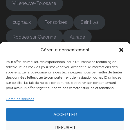
Villeneuve-Tolosane
cugnaux
Fonsorbes
Saint lys
Roques sur Garonne
Auradé
Gérer le consentement
Bonrepos-sur-Aussonnelle
Colomiers
Pour offrir les meilleures expériences, nous utilisons des technologies
Cambernard
Empeaux
Fontenilles
telles que les cookies pour stocker et/ou accéder aux informations des
appareils. Le fait de consentir à ces technologies nous permettra de traiter
des données telles que le comportement de navigation ou les ID uniques
Frouzins
L'Isle-Jourdain
sur ce site. Le fait de ne pas consentir ou de retirer son consentement
peut avoir un effet négatif sur certaines caractéristiques et fonctions.
La Salvetat-Saint-Gille
Gérer les services
ACCEPTER
REFUSER