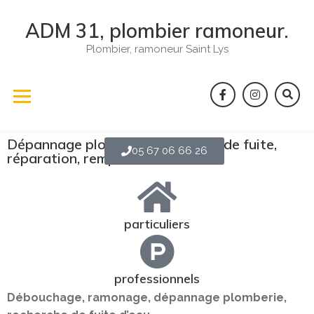
ADM 31, plombier ramoneur.
Plombier, ramoneur Saint Lys
Dépannage plomberie, recherche de fuite,
05 67 06 66 26
réparation, remplacement ...
particuliers
professionnels
Débouchage, ramonage, dépannage plomberie,