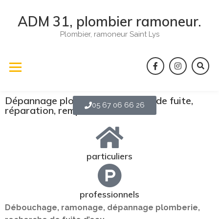
ADM 31, plombier ramoneur.
Plombier, ramoneur Saint Lys
Dépannage plomberie, recherche de fuite,
05 67 06 66 26
réparation, remplacement ...
particuliers
professionnels
Débouchage, ramonage, dépannage plomberie,