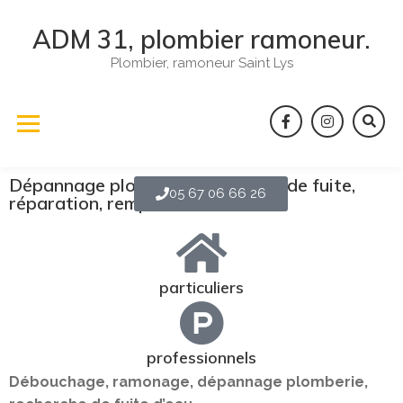
ADM 31, plombier ramoneur.
Plombier, ramoneur Saint Lys
Dépannage plomberie, recherche de fuite,
05 67 06 66 26
réparation, remplacement ...
particuliers
professionnels
Débouchage, ramonage, dépannage plomberie,