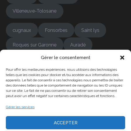
Villeneuve-Tolosane
cugnaux
Fonsorbes
Saint lys
Roques sur Garonne
Auradé
Gérer le consentement
Bonrepos-sur-Aussonnelle
Colomiers
Pour offrir les meilleures expériences, nous utilisons des technologies
Cambernard
Empeaux
Fontenilles
telles que les cookies pour stocker et/ou accéder aux informations des
appareils. Le fait de consentir à ces technologies nous permettra de traiter
des données telles que le comportement de navigation ou les ID uniques
Frouzins
L'Isle-Jourdain
sur ce site. Le fait de ne pas consentir ou de retirer son consentement
peut avoir un effet négatif sur certaines caractéristiques et fonctions.
La Salvetat-Saint-Gille
Gérer les services
ACCEPTER