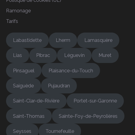
Politique de cookies (UE)
Ramonage
Tarifs
Labastidette
Lherm
Lamasquère
Lias
Pibrac
Léguevin
Muret
Pinsaguel
Plaisance-du-Touch
Saiguède
Pujaudran
Saint-Clar-de-Rivière
Portet-sur-Garonne
Saint-Thomas
Sainte-Foy-de-Peyrolières
Seysses
Tournefeuille