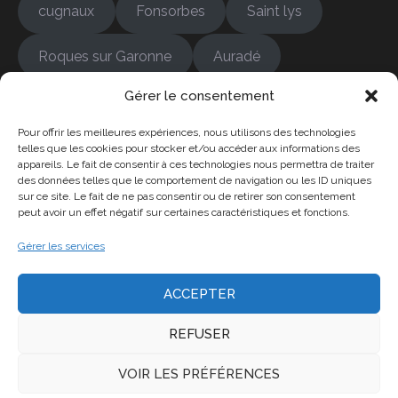
cugnaux
Fonsorbes
Saint lys
Roques sur Garonne
Auradé
Gérer le consentement
Bonrepos-sur-Aussonnelle
Colomiers
Pour offrir les meilleures expériences, nous utilisons des technologies
Cambernard
Empeaux
Fontenilles
telles que les cookies pour stocker et/ou accéder aux informations des
appareils. Le fait de consentir à ces technologies nous permettra de traiter
des données telles que le comportement de navigation ou les ID uniques
Frouzins
L'Isle-Jourdain
sur ce site. Le fait de ne pas consentir ou de retirer son consentement
peut avoir un effet négatif sur certaines caractéristiques et fonctions.
La Salvetat-Saint-Gille
Gérer les services
ACCEPTER
REFUSER
Copyright © 2026 ADM 31, plombier ramoneur.. All
VOIR LES PRÉFÉRENCES
rights reserved. SITE EN CONSTRUCTION
Construction Kit by
WP Charms