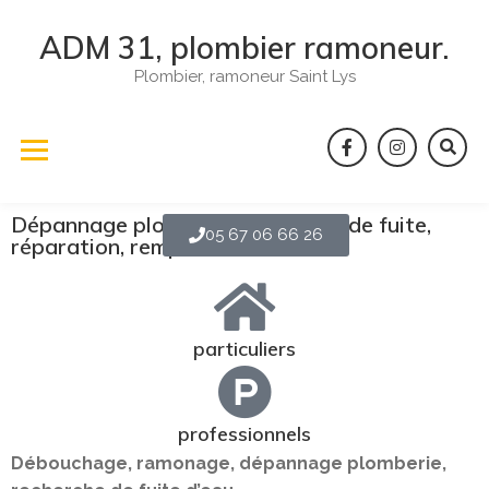
ADM 31, plombier ramoneur.
Plombier, ramoneur Saint Lys
Dépannage plomberie, recherche de fuite,
05 67 06 66 26
réparation, remplacement ...
particuliers
professionnels
Débouchage, ramonage, dépannage plomberie,