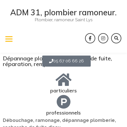
ADM 31, plombier ramoneur.
Plombier, ramoneur Saint Lys
Dépannage plomberie, recherche de fuite,
05 67 06 66 26
réparation, remplacement ...
particuliers
professionnels
Débouchage, ramonage, dépannage plomberie,